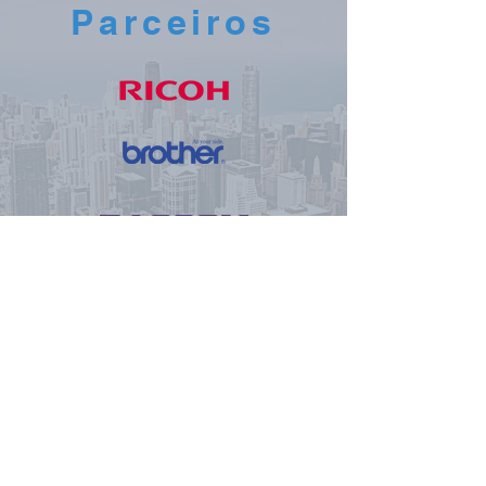
Parceiros
Av. Glauber Rocha, 96. Morada de Santa
Fé - Cariacica - ES