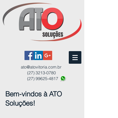
ato@atovitoria.com.br
(27) 3213-0780
(27) 99625-4817
Bem-vindos à ATO
ATO Soluções
Soluções!